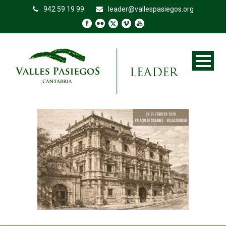
942 59 19 99
leader@vallespasiegos.org