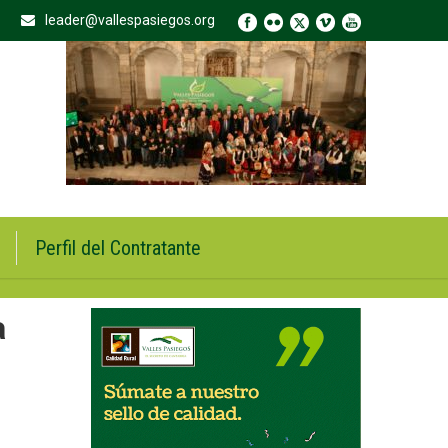
leader@vallespasiegos.org
Perfil del Contratante
a