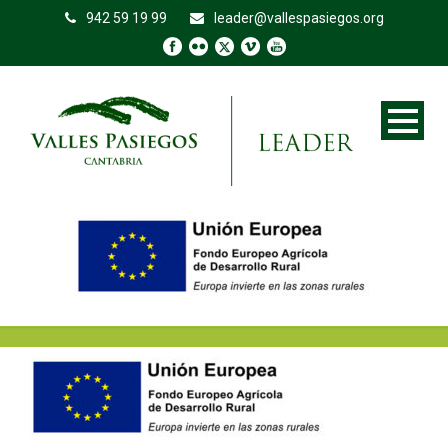
942 59 19 99
leader@vallespasiegos.org