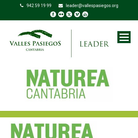
942 59 19 99
leader@vallespasiegos.org