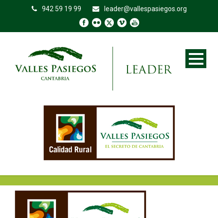
942 59 19 99
leader@vallespasiegos.org