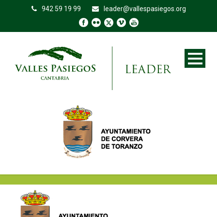
942 59 19 99
leader@vallespasiegos.org