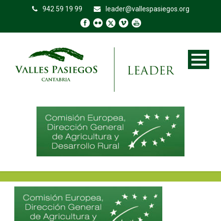
942 59 19 99
leader@vallespasiegos.org