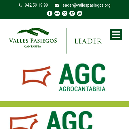
942 59 19 99
leader@vallespasiegos.org