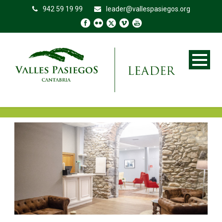
942 59 19 99
leader@vallespasiegos.org