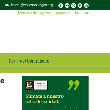
leader@vallespasiegos.org
Memoria descriptiva del proyecto de inversión.
Perfil del Contratante
de