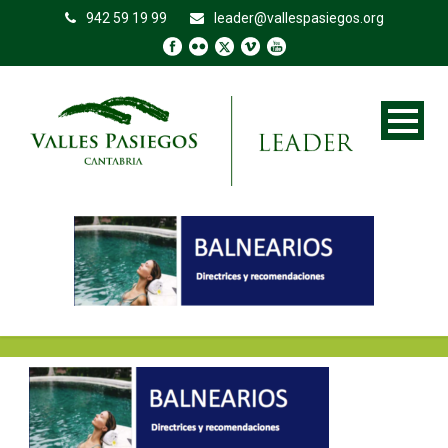
942 59 19 99
leader@vallespasiegos.org