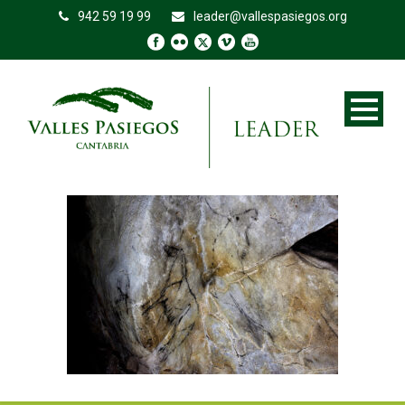
942 59 19 99
leader@vallespasiegos.org