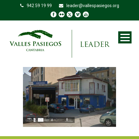
942 59 19 99
leader@vallespasiegos.org