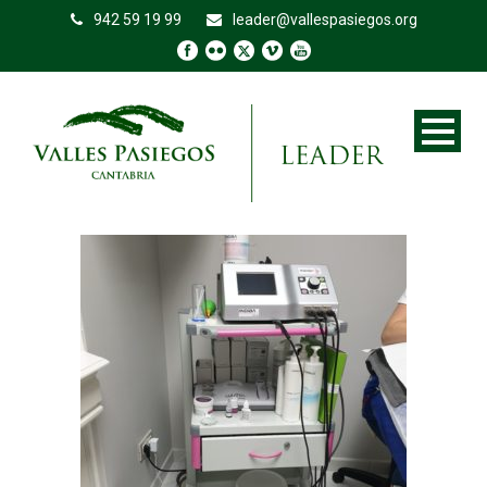
942 59 19 99
leader@vallespasiegos.org