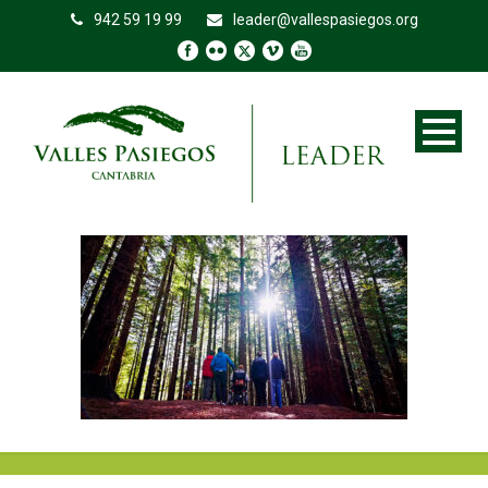
942 59 19 99
leader@vallespasiegos.org