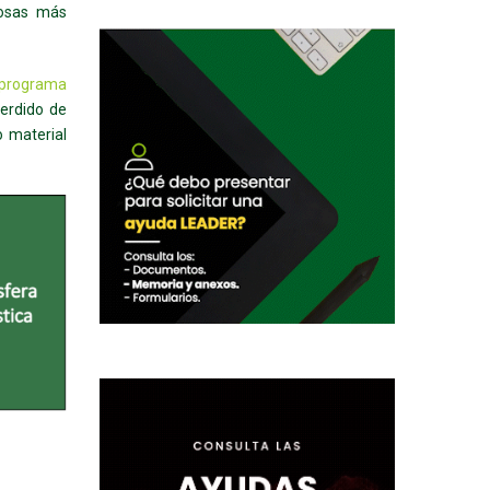
 cosas más
programa
perdido de
o material