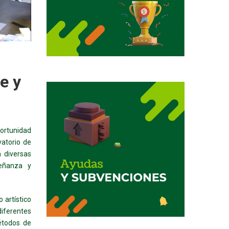
e y
portunidad
vatorio de
 diversas
señanza y
 artístico
diferentes
métodos de