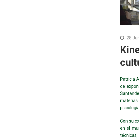
28 Ju
Kine
cult
Patricia 
de expone
Santande
materias
psicología
Con su ex
en el mu
técnicas,