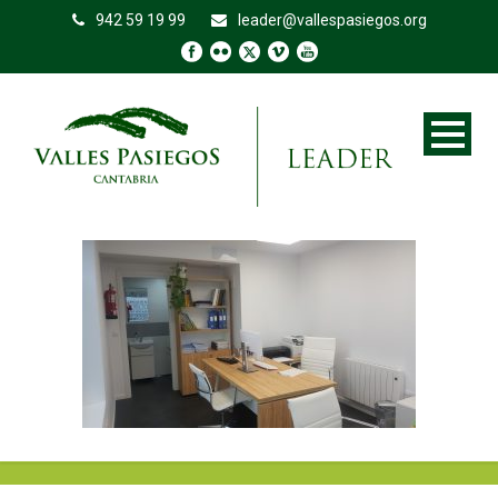
942 59 19 99
leader@vallespasiegos.org