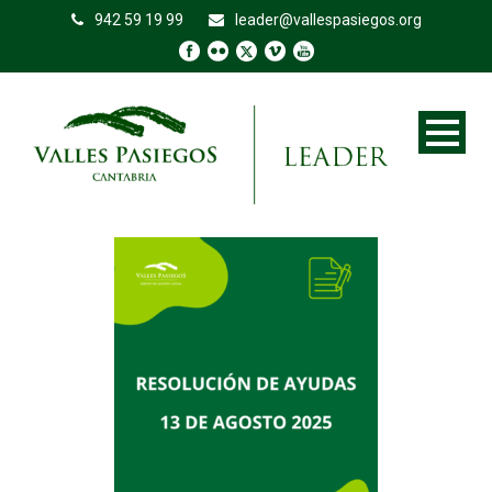
942 59 19 99
leader@vallespasiegos.org