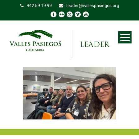
942 59 19 99
leader@vallespasiegos.org