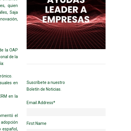
es, quien
lles, Saja
novación,
 de la OAP
onal de la
ía:
rónico.
Suscríbete a nuestro
suales en
Boletín de Noticias.
CRM en la
Email Address
*
omentó el
a adopción
First Name
o español,