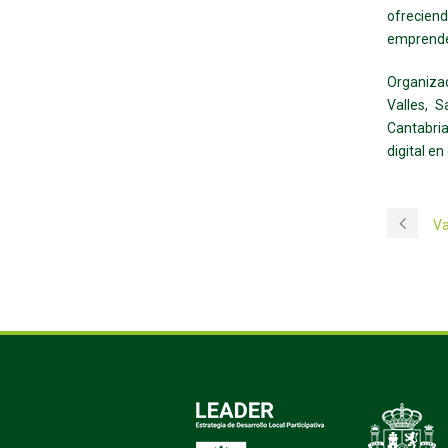
ofrecien
emprende
Organizad
Valles, 
Cantabria
digital e
Va