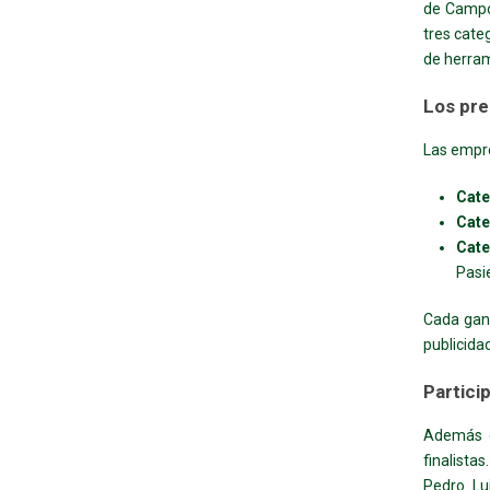
de Campo
tres cate
de herram
Los pre
Las empre
Cate
Cate
Cate
Pasi
Cada gana
publicidad
Partici
Además d
finalista
Pedro Lu