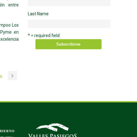
ión entre
Last Name
Campoo Los
l Pyme en
* = required field
excelencia
s.