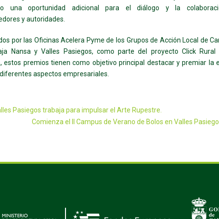
do una oportunidad adicional para el diálogo y la colaborac
dores y autoridades.
os por las Oficinas Acelera Pyme de los Grupos de Acción Local de 
Saja Nansa y Valles Pasiegos, como parte del proyecto Click Rura
, estos premios tienen como objetivo principal destacar y premiar la 
n diferentes aspectos empresariales.
lles Pasiegos trabaja para impulsar el Arte Rupestre.
Comienza el II Campus de Verano de Bolos en Valles Pasiego