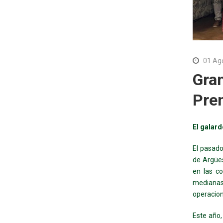
01 Ag
Gran
Pre
El galard
El pasado
de Argües
en las c
mediana
operacion
Este año