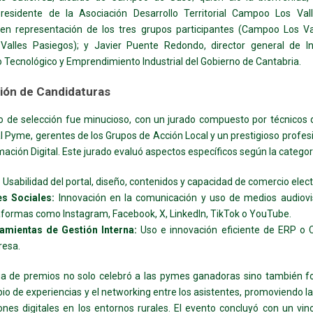
presidente de la Asociación Desarrollo Territorial Campoo Los Vall
 en representación de los tres grupos participantes (Campoo Los Va
Valles Pasiegos); y Javier Puente Redondo, director general de In
o Tecnológico y Emprendimiento Industrial del Gobierno de Cantabria.
ión de Candidaturas
o de selección fue minucioso, con un jurado compuesto por técnicos
al Pyme, gerentes de los Grupos de Acción Local y un prestigioso profesi
ación Digital. Este jurado evaluó aspectos específicos según la categor
:
Usabilidad del portal, diseño, contenidos y capacidad de comercio elect
s Sociales:
Innovación en la comunicación y uso de medios audiovi
aformas como Instagram, Facebook, X, LinkedIn, TikTok o YouTube.
amientas de Gestión Interna:
Uso e innovación eficiente de ERP o 
esa.
ga de premios no solo celebró a las pymes ganadoras sino también f
io de experiencias y el networking entre los asistentes, promoviendo l
ones digitales en los entornos rurales. El evento concluyó con un vin