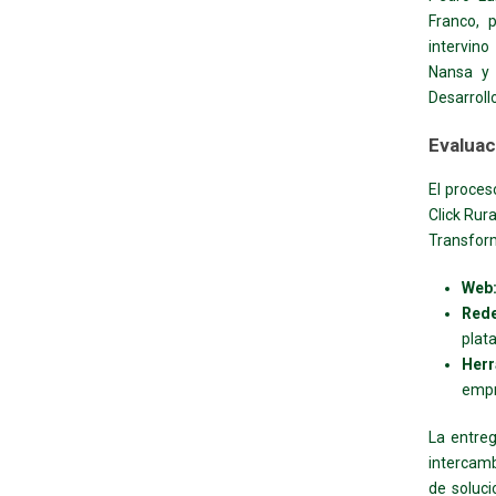
Franco, 
intervino
Nansa y 
Desarroll
Evaluac
El proces
Click Rur
Transform
Web
Rede
plat
Herr
empr
La entre
intercamb
de soluci