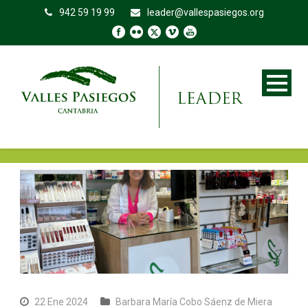
942 59 19 99
leader@vallespasiegos.org
22 Ene 2024
Barbara María Cobo Sáenz de Miera