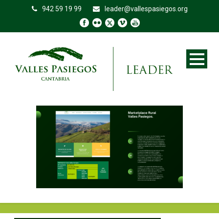
942 59 19 99
leader@vallespasiegos.org