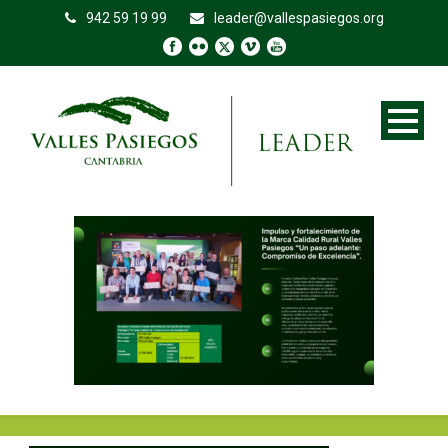
942 59 19 99
leader@vallespasiegos.org