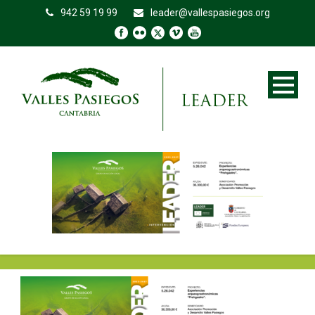
942 59 19 99
leader@vallespasiegos.org