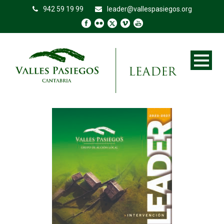
942 59 19 99
leader@vallespasiegos.org