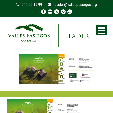
942 59 19 99
leader@vallespasiegos.org