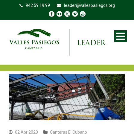
942 59 19 99
leader@vallespasiegos.org
02 Abr 2020
Canteras El Cubano