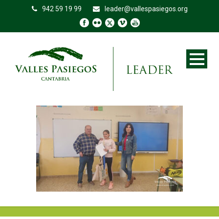
942 59 19 99
leader@vallespasiegos.org