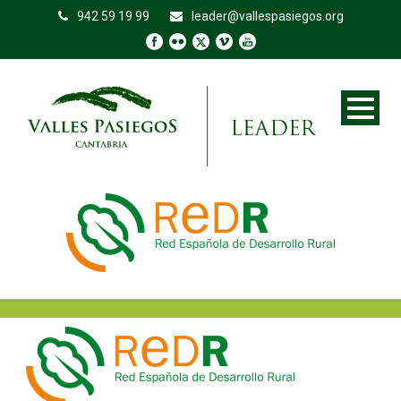
942 59 19 99
leader@vallespasiegos.org