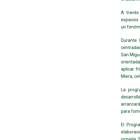
A través
espacios 
un fenóme
Durante 
centradas
San Migue
orientada
aplicar f
Miera, ce
La progr
desarroll
arrancar
para fome
El Progr
elaboraci
jornada 