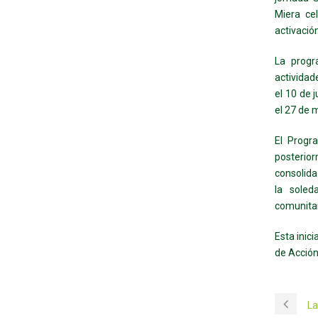
Miera ce
activació
La progr
actividad
el 10 de 
el 27 de 
El Progr
posterio
consolida
la soled
comunitar
Esta inic
de Acción
La