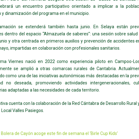
lebrará un encuentro participativo orientado a implicar a la poblac
n y dinamización del programa en el municipio.
amación se extenderá también hasta junio. En Selaya están prev
es dentro del espacio “Almazuela de saberes”: una sesión sobre salud
junio y otra centrada en primeros auxilios y prevención de accidentes e
mayo, impartidas en colaboración con profesionales sanitarios.
ama Viernes nació en 2022 como experiencia piloto en Campoo-Los
rmente se amplió a otras comarcas rurales de Cantabria. Actualme
do como una de las iniciativas autonómicas más destacadas en la pre
ad no deseada, promoviendo actividades intergeneracionales, cul
ias adaptadas a las necesidades de cada territorio.
iativa cuenta con la colaboración de la Red Cántabra de Desarrollo Rural 
 Local Valles Pasiegos.
 Bolera de Cayón acoge este fin de semana el ‘Birle Cup Kids’