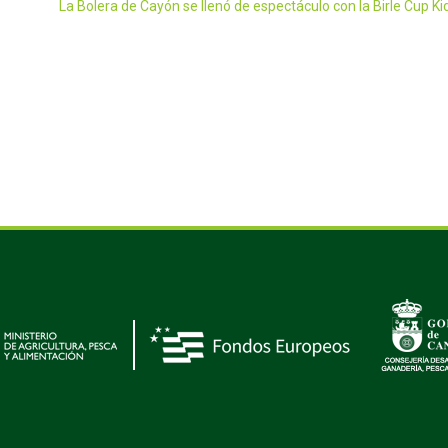
La Bolera de Cayón se llenó de espectáculo con la Birle Cup Ki