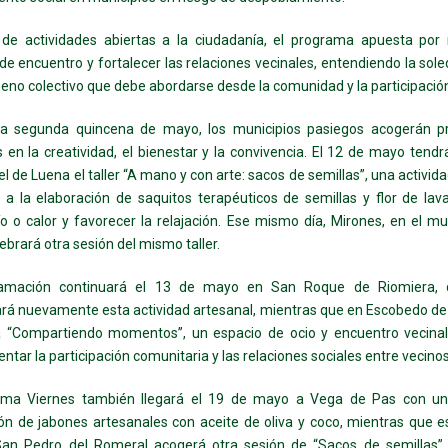
 de actividades abiertas a la ciudadanía, el programa apuesta por 
de encuentro y fortalecer las relaciones vecinales, entendiendo la so
no colectivo que debe abordarse desde la comunidad y la participación
la segunda quincena de mayo, los municipios pasiegos acogerán p
 en la creatividad, el bienestar y la convivencia. El 12 de mayo tendr
l de Luena el taller “A mano y con arte: sacos de semillas”, una activida
 a la elaboración de saquitos terapéuticos de semillas y flor de la
río o calor y favorecer la relajación. Ese mismo día, Mirones, en el mu
lebrará otra sesión del mismo taller.
amación continuará el 13 de mayo en San Roque de Riomiera,
ará nuevamente esta actividad artesanal, mientras que en Escobedo de 
á “Compartiendo momentos”, un espacio de ocio y encuentro vecina
ntar la participación comunitaria y las relaciones sociales entre vecinos
ama Viernes también llegará el 19 de mayo a Vega de Pas con un 
ón de jabones artesanales con aceite de oliva y coco, mientras que
San Pedro del Romeral acogerá otra sesión de “Sacos de semillas”