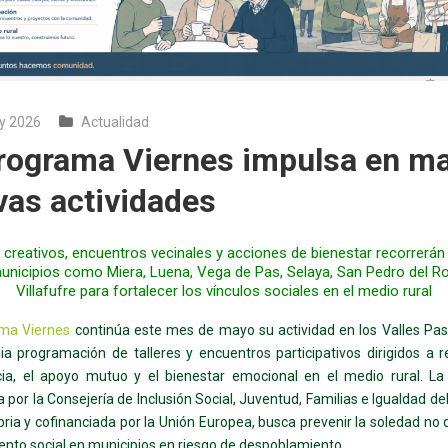
y 2026
Actualidad
Programa Viernes impulsa en m
vas actividades
s creativos, encuentros vecinales y acciones de bienestar recorrerán
nicipios como Miera, Luena, Vega de Pas, Selaya, San Pedro del R
Villafufre para fortalecer los vínculos sociales en el medio rural
ma Viernes
continúa este mes de mayo su actividad en los Valles Pa
a programación de talleres y encuentros participativos dirigidos a r
ia, el apoyo mutuo y el bienestar emocional en el medio rural. La i
 por la Consejería de Inclusión Social, Juventud, Familias e Igualdad de
ria y cofinanciada por la Unión Europea, busca prevenir la soledad no
iento social en municipios en riesgo de despoblamiento.