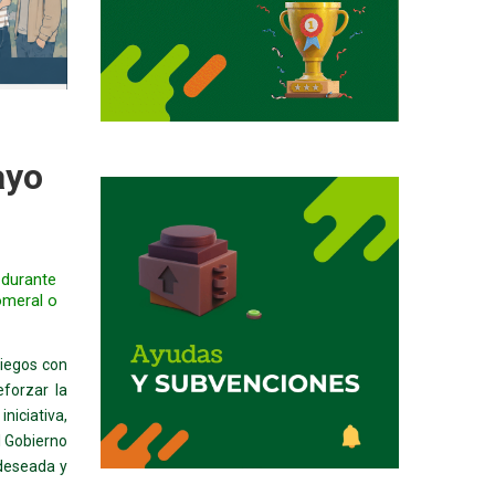
ayo
 durante
omeral o
siegos con
eforzar la
niciativa,
l Gobierno
 deseada y