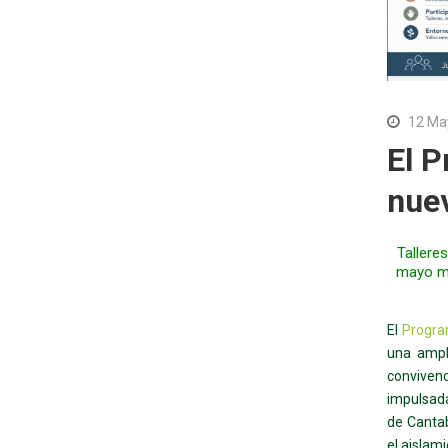
12 Ma
El 
nue
Tallere
mayo mu
El
Progra
una ampli
convivenc
impulsada
de Cantab
el aislam