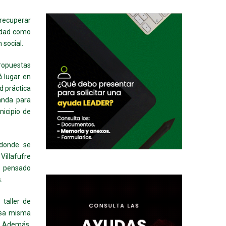
recuperar
ledad como
 social.
ropuestas
á lugar en
d práctica
vanda para
nicipio de
 donde se
Villafufre
l pensado
.
taller de
 esa misma
. Además,