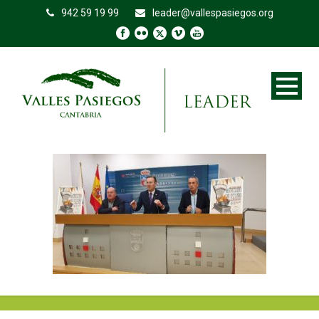
942 59 19 99
leader@vallespasiegos.org