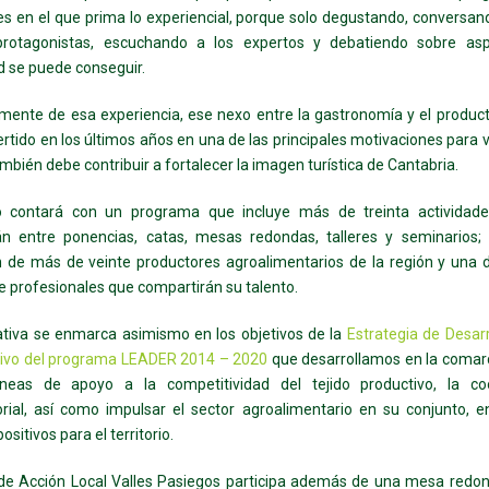
es en el que prima lo experiencial, porque solo degustando, conversan
protagonistas, escuchando a los expertos y debatiendo sobre as
d se puede conseguir.
mente de esa experiencia, ese nexo entre la gastronomía y el product
rtido en los últimos años en una de las principales motivaciones para vi
mbién debe contribuir a fortalecer la imagen turística de Cantabria.
o contará con un programa que incluye más de treinta actividad
irán entre ponencias, catas, mesas redondas, talleres y seminarios;
n de más de veinte productores agroalimentarios de la región y una
 profesionales que compartirán su talento.
iativa se enmarca asimismo en los objetivos de la
Estrategia de Desarr
ativo del programa LEADER 2014 – 2020
que desarrollamos en la comar
íneas de apoyo a la competitividad del tejido productivo, la co
orial, así como impulsar el sector agroalimentario en su conjunto, e
ositivos para el territorio.
 de Acción Local Valles Pasiegos participa además de una mesa redo