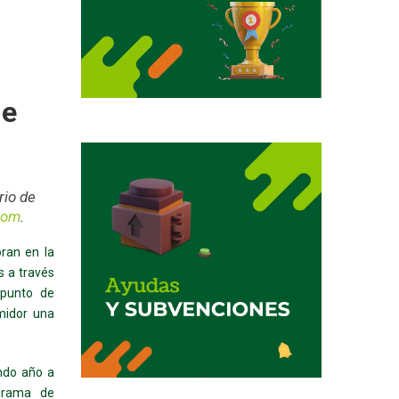
de
rio de
com
.
ran en la
s a través
 punto de
midor una
ndo año a
ograma de