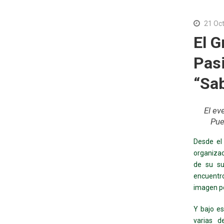
21 Oc
El G
Pasi
“Sab
El ev
Pue
Desde el
organiza
de su su
encuentr
imagen pos
Y bajo e
varias d