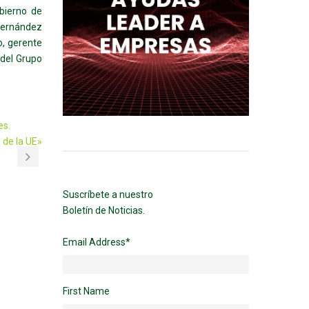
bierno de
 Fernández
o, gerente
 del Grupo
es.
 de la UE»
Suscríbete a nuestro
Boletín de Noticias.
Email Address
*
First Name