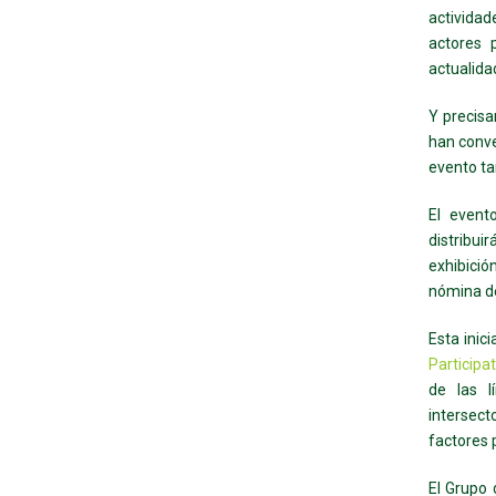
actividad
actores 
actualida
Y precisa
han conve
evento ta
El event
distribu
exhibició
nómina de
Esta inic
Particip
de las l
intersect
factores p
El Grupo