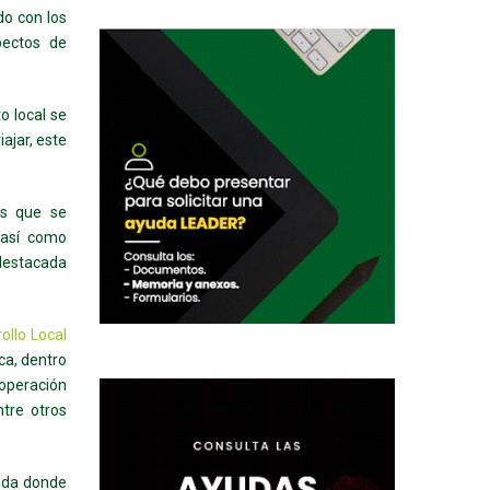
do con los
pectos de
o local se
ajar, este
es que se
 así como
 destacada
ollo Local
ca, dentro
operación
ntre otros
nda donde