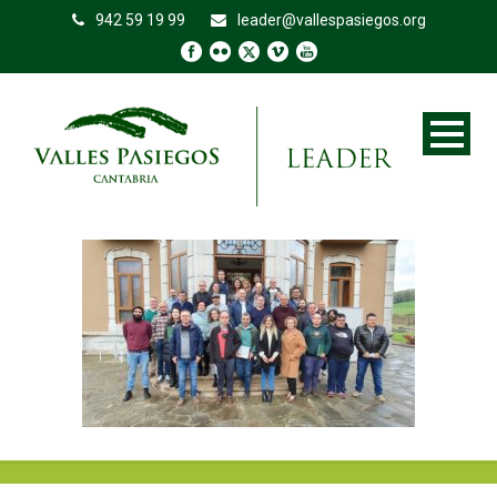
942 59 19 99
leader@vallespasiegos.org