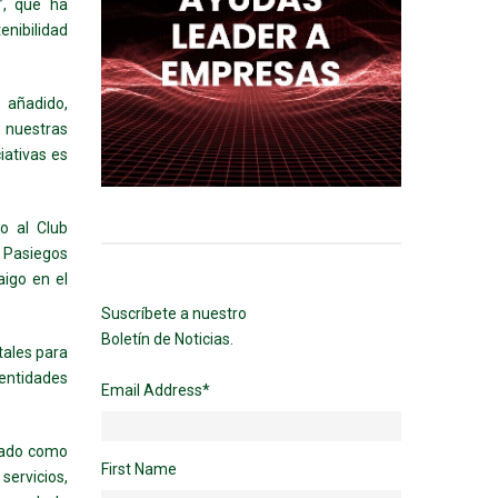
s’, que ha
enibilidad
 añadido,
 nuestras
iativas es
o al Club
 Pasiegos
aigo en el
Suscríbete a nuestro
Boletín de Noticias.
ales para
 entidades
Email Address
*
idado como
First Name
ervicios,