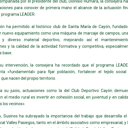
acompañada por el presidente del club, Dionisio Humara, la consejera ha
laciones para conocer de primera mano el alcance de la actuación fi
el programa LEADER.
ión ha permitido al histórico club de Santa María de Cayón, fundad
ar nuevo equipamiento como una máquina de marcaje de campos, una
al y diverso material deportivo, mejorando así el mantenimien
ones y la calidad de la actividad formativa y competitiva, especialme
s base.
su intervención, la consejera ha recordado que el programa LEAD
nta «fundamental» para fijar población, fortalecer el tejido social
s que nacen del propio territorio.
, a su juicio, actuaciones como la del Club Deportivo Cayón demue
 en el medio rural es invertir en cohesión social, en juventud y en calid
s los vecinos».
, Susinos ha subrayado la importancia del trabajo que desarrolla el
cal Valles Pasiegos, tanto en el ámbito asociativo como empresarial, y