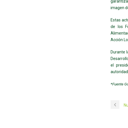
garantiz
imagen de
Estas ac
de los F
Alimenta
Acción Lo
Durante l
Desarroll
el presi
autoridad
*Fuente Go
Nu