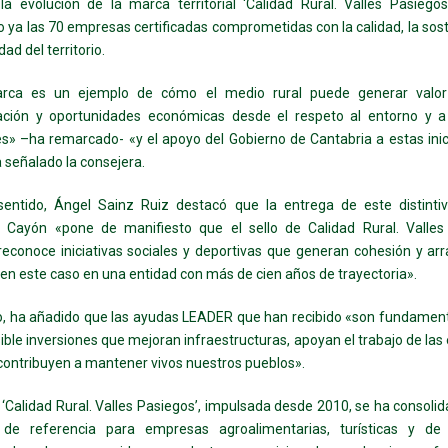
la evolución de la marca territorial ‘Calidad Rural. Valles Pasiego
 ya las 70 empresas certificadas comprometidas con la calidad, la sost
dad del territorio.
rca es un ejemplo de cómo el medio rural puede generar valor
iación y oportunidades económicas desde el respeto al entorno y a
es» –ha remarcado- «y el apoyo del Gobierno de Cantabria a estas inic
a señalado la consejera.
sentido, Ángel Sainz Ruiz destacó que la entrega de este distintiv
o Cayón «pone de manifiesto que el sello de Calidad Rural. Valles
econoce iniciativas sociales y deportivas que generan cohesión y arr
o, en este caso en una entidad con más de cien años de trayectoria».
, ha añadido que las ayudas LEADER que han recibido «son fundament
ible inversiones que mejoran infraestructuras, apoyan el trabajo de las
 contribuyen a mantener vivos nuestros pueblos».
‘Calidad Rural. Valles Pasiegos’, impulsada desde 2010, se ha consol
 de referencia para empresas agroalimentarias, turísticas y de s