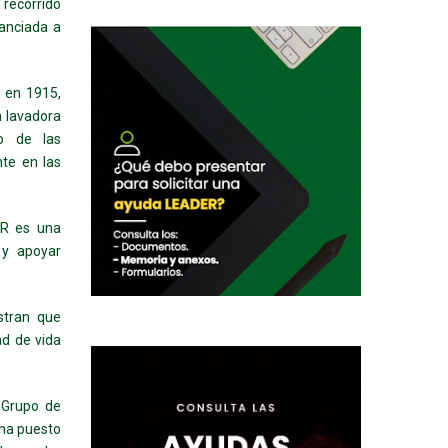
 recorrido
nanciada a
o en 1915,
 lavadora
to de las
nte en las
ER es una
 y apoyar
stran que
ad de vida
 Grupo de
 ha puesto