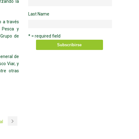
rzando la
Last Name
 a través
, Pesca y
* = required field
 Grupo de
general de
co Viar, y
tre otras
al