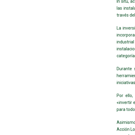
In situ, 
las insta
través d
La invers
incorpor
industri
instalaci
categoría
Durante 
herramie
iniciativa
Por ello
«invertir
para todo
Asimismo
Acción Lo