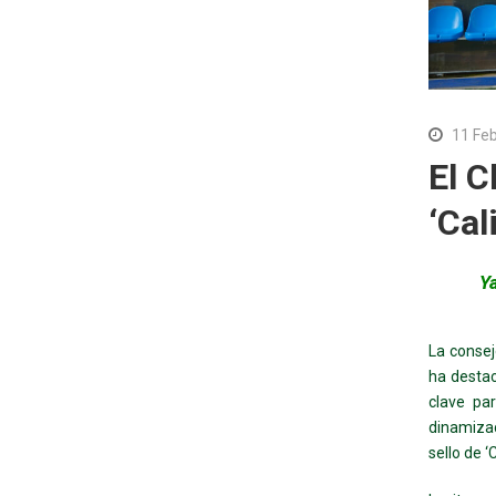
11 Fe
El C
‘Cal
Ya
La consej
ha desta
clave par
dinamizac
sello de ‘