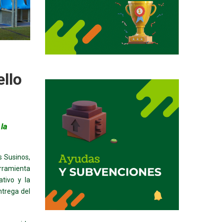
ello
 la
s Susinos,
rramienta
ativo y la
ntrega del