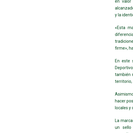
en valor 
alcanzado
y la identi
«Esta ma
diferenc
tradicion
firme», h
En este 
Deportiv
también r
territori
Asimismo
hacer pos
locales y
La marca 
un sello