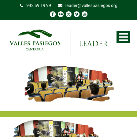
942 59 19 99
leader@vallespasiegos.org