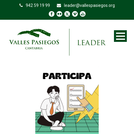
942 59 19 99
leader@vallespasiegos.org