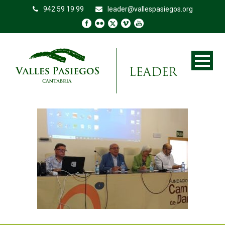
942 59 19 99
leader@vallespasiegos.org