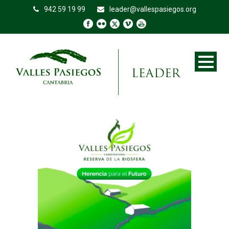
942 59 19 99
leader@vallespasiegos.org