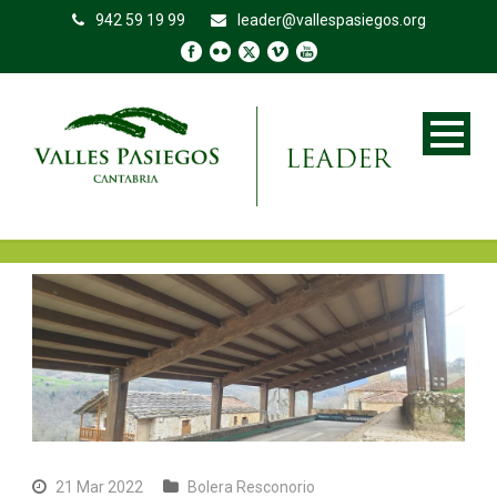
942 59 19 99
leader@vallespasiegos.org
21 Mar 2022
Bolera Resconorio