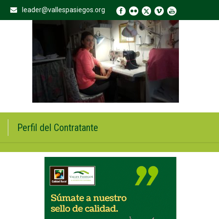
leader@vallespasiegos.org
Perfil del Contratante