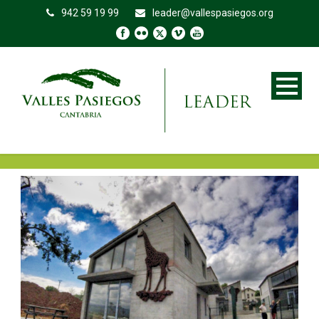
942 59 19 99
leader@vallespasiegos.org