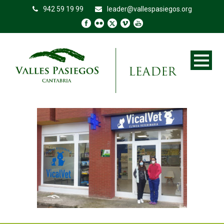
942 59 19 99
leader@vallespasiegos.org