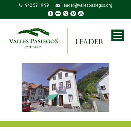
942 59 19 99
leader@vallespasiegos.org