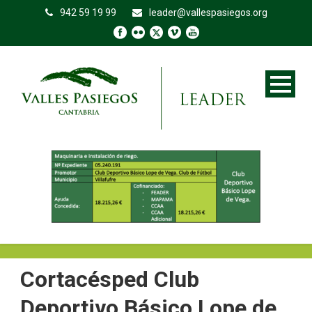
942 59 19 99
leader@vallespasiegos.org
Cortacésped Club
Deportivo Básico Lope de