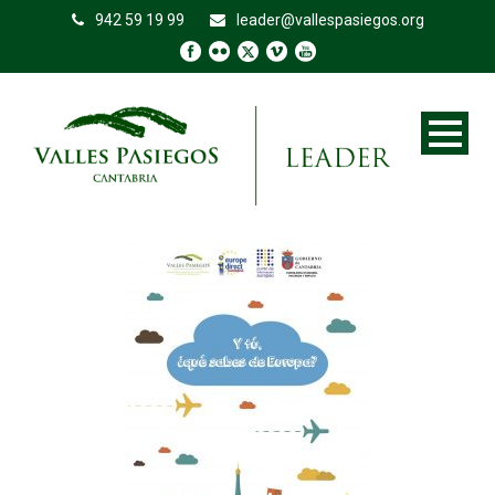
942 59 19 99
leader@vallespasiegos.org