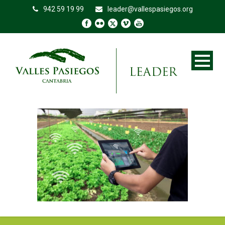
942 59 19 99
leader@vallespasiegos.org