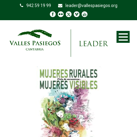
942 59 19 99
leader@vallespasiegos.org