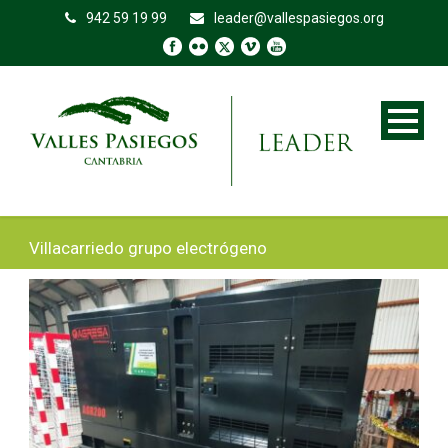
942 59 19 99
leader@vallespasiegos.org
Villacarriedo grupo electrógeno