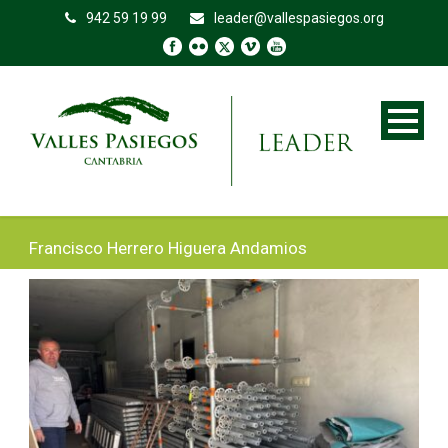
942 59 19 99
leader@vallespasiegos.org
Francisco Herrero Higuera Andamios