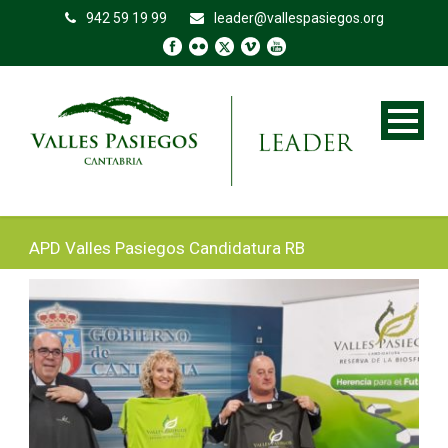
942 59 19 99
leader@vallespasiegos.org
APD Valles Pasiegos Candidatura RB